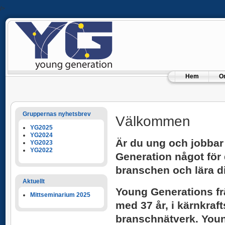
/>
Hem
O
Gruppernas nyhetsbrev
Välkommen
YG2025
YG2024
Är du ung och jobbar
YG2023
YG2022
Generation något för d
branschen och lära d
Aktuellt
Young Generations frä
Mittseminarium 2025
med 37 år, i kärnkraf
branschnätverk. Young