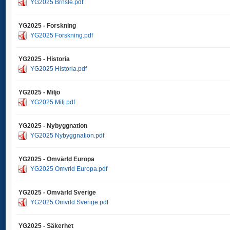
YG2025 Brnsle.pdf
YG2025 - Forskning
YG2025 Forskning.pdf
YG2025 - Historia
YG2025 Historia.pdf
YG2025 - Miljö
YG2025 Milj.pdf
YG2025 - Nybyggnation
YG2025 Nybyggnation.pdf
YG2025 - Omvärld Europa
YG2025 Omvrld Europa.pdf
YG2025 - Omvärld Sverige
YG2025 Omvrld Sverige.pdf
YG2025 - Säkerhet